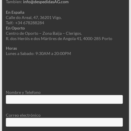
Tambien:
info@despedidasAG.com
En España
Calle
do Areal, 47, 36201 Vigo.
Telf.- +34 678288284
En Oporto
Centro de Oporto – Zona Baija – Clerigos.
R. dos Heróis e dos Mártires de Angola 41, 4000-285 Porto
Horas
Lunes a Sabado: 9:30AM a 20:00PM
Nombre y Telefono
Correo electrónico