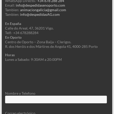
WhatsApp Directo.-
+34 678 288 284
Email:
info@despedidasenoporto.com
Tambien:
animaciongalicia@gmail.com
Tambien:
info@despedidasAG.com
En España
Calle
do Areal, 47, 36201 Vigo.
Telf.- +34 678288284
En Oporto
Centro de Oporto – Zona Baija – Clerigos.
R. dos Heróis e dos Mártires de Angola 41, 4000-285 Porto
Horas
Lunes a Sabado: 9:30AM a 20:00PM
Nombre y Telefono
Correo electrónico