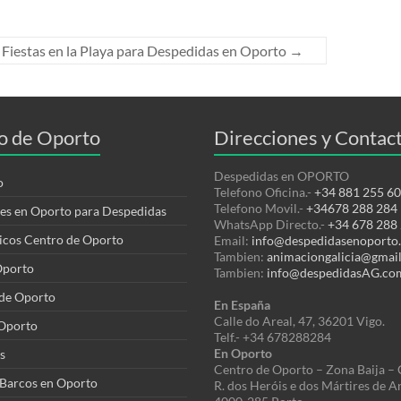
Fiestas en la Playa para Despedidas en Oporto
→
o de Oporto
Direcciones y Contac
Despedidas en OPORTO
o
Telefono Oficina.-
+34 881 255 6
Telefono Movil.-
+34678 288 284
les en Oporto para Despedidas
WhatsApp Directo.-
+34 678 288
ticos Centro de Oporto
Email:
info@despedidasenoporto
Tambien:
animaciongalicia@gmai
Oporto
Tambien:
info@despedidasAG.co
 de Oporto
En España
Calle
do Areal, 47, 36201 Vigo.
Oporto
Telf.- +34 678288284
En Oporto
s
Centro de Oporto – Zona Baija – 
 Barcos en Oporto
R. dos Heróis e dos Mártires de A