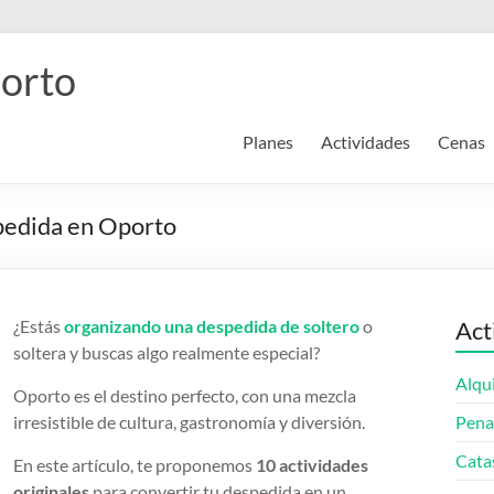
orto
Planes
Actividades
Cenas
pedida en Oporto
¿Estás
organizando una despedida
de soltero
o
Act
soltera y buscas algo realmente especial?
Alqu
Oporto es el destino perfecto, con una mezcla
irresistible de cultura, gastronomía y diversión.
Pena
Cata
En este artículo, te proponemos
10 actividades
originales
para convertir tu despedida en un