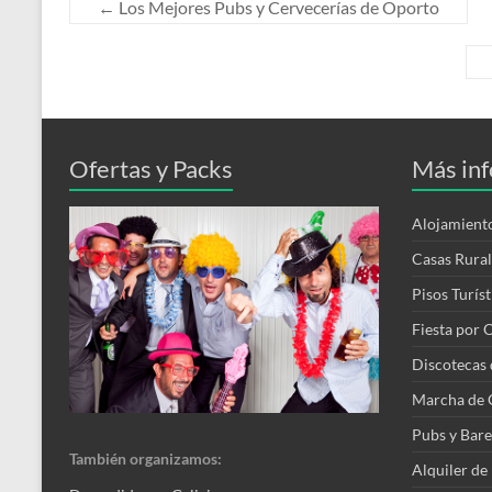
←
Los Mejores Pubs y Cervecerías de Oporto
Ofertas y Packs
Más inf
Alojamient
Casas Rura
Pisos Turís
Fiesta por 
Discotecas
Marcha de 
Pubs y Bare
También organizamos:
Alquiler de