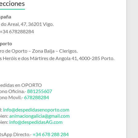
ecciones
spaña
e
do Areal, 47, 36201 Vigo.
.- +34 678288284
porto
o de Oporto – Zona Baija – Clerigos.
s Heróis e dos Mártires de Angola 41, 4000-285 Porto.
edidas en OPORTO
ono Oficina.-
881255607
fono Movil.-
678288284
:
info@despedidasenoporto.com
ien:
animaciongalicia@gmail.com
ien:
info@despedidasAG.com
sApp Directo.-
+34 678 288 284