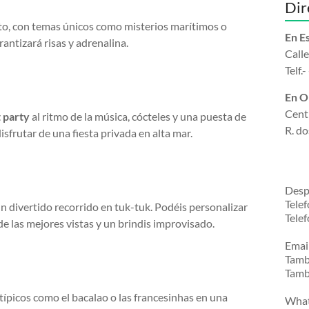
Dir
to, con temas únicos como misterios marítimos o
En E
antizará risas y adrenalina.
Call
Telf
En O
Centr
 party
al ritmo de la música, cócteles y una puesta de
R. do
sfrutar de una fiesta privada en alta mar.
Desp
Telef
 divertido recorrido en tuk-tuk. Podéis personalizar
Tele
 de las mejores vistas y un brindis improvisado.
Email
Tamb
Tamb
ípicos como el bacalao o las francesinhas en una
What