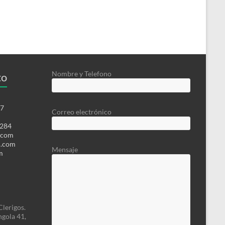
Nombre y Telefono
to
07
Correo electrónico
 284
.com
l.com
Mensaje
m
Clerigos.
ngola 41,